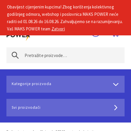
Obavijest cijenjenim kupcima! Zbog korištenja kolektivnog
+385 1 2002 575
godišnjeg odmora, webshop i poslovnica MAKS POWER neće
raditi od 01.08.26 do 16.08.26. Zahvaljujemo se na razumijevanju.
Vaš MAKS POWER team
Zatvori
Kategorije proizvoda
Svi proizvođači