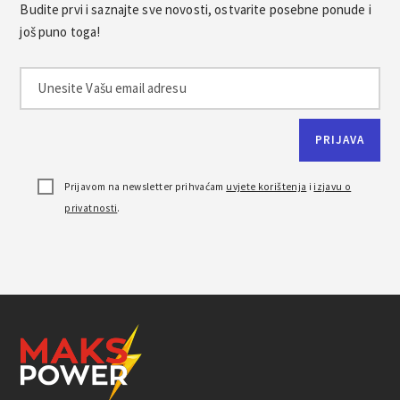
Budite prvi i saznajte sve novosti, ostvarite posebne ponude i
još puno toga!
Prijavom na newsletter prihvaćam
uvjete korištenja
i
izjavu o
privatnosti
.