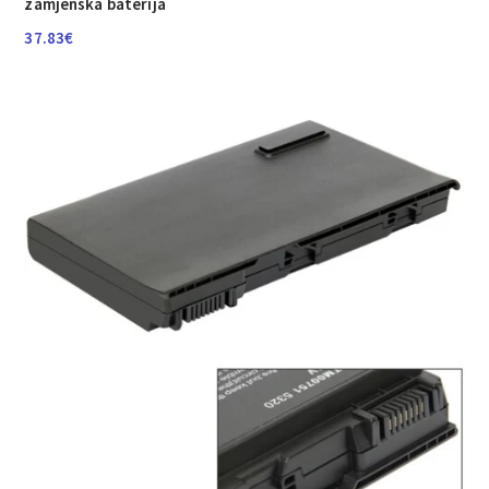
zamjenska baterija
37.83
€