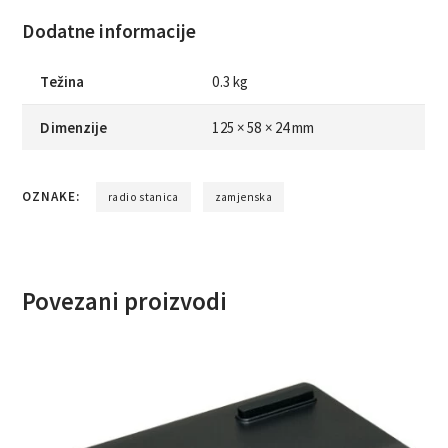
Dodatne informacije
Težina
0.3 kg
Dimenzije
125 × 58 × 24 mm
OZNAKE:
radio stanica
zamjenska
Povezani proizvodi