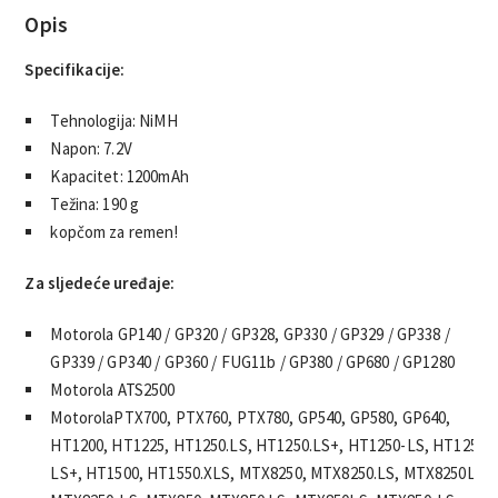
Opis
Specifikacije:
Tehnologija: NiMH
Napon: 7.2V
Kapacitet: 1200mAh
Težina: 190 g
kopčom za remen!
Za sljedeće uređaje:
Motorola GP140 / GP320 / GP328, GP330 / GP329 / GP338 /
GP339 / GP340 / GP360 / FUG11b / GP380 / GP680 / GP1280
Motorola ATS2500
MotorolaPTX700, PTX760, PTX780, GP540, GP580, GP640,
HT1200, HT1225, HT1250.LS, HT1250.LS+, HT1250-LS, HT1250-
LS+, HT1500, HT1550.XLS, MTX8250, MTX8250.LS, MTX8250LS,