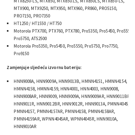
MTX8250-LS, MTX850, MTX850.LS, MTX850LS, MTX850-LS,
MTX900, MTX9250, MTX950, MTX960, PR860, PRO5150,
PRO7150, PRO7350
HT1250 / HT1550 / HT750
Motorola PTX700, PTX760, PTX780, Pro5350, Pro5450, Pro5550,
Pro5750, ATS2500
Motorola Pro5350, Pro5450, Pro5550, Pro5750, Pro7750,
Pro9150
Zamjenjuje sljedeću izvornu bateriju:
HNN9008A, HNN9009A, HNN9013B, HMNN4151, HMNN4154,
HMNN4158, HMNN4159, HNN4001, HNN4003, HNN9008,
HNN9008AR, HNN9009, HNN9009A, HNN9009AR, HNN9011BR,
HNN9011R, HNN9012BR, HNN9012R, HNN9013A, PMNN4045,
PMNN4157, PMNN4157AR, PMNN4158, PMNN4158AR,
PMNN4159AR, WPNN4045AR, WPNN4045R, HNN9010A,
HNN9010AR