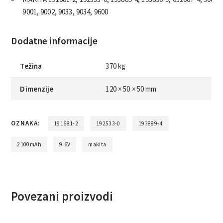
9001, 9002, 9033, 9034, 9600
Dodatne informacije
Težina
370 kg
Dimenzije
120 × 50 × 50 mm
OZNAKA:
191681-2
192533-0
193889-4
2100mAh
9.6V
makita
Povezani proizvodi