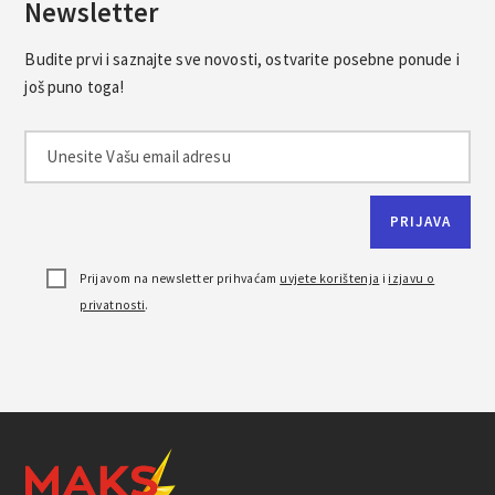
Newsletter
Budite prvi i saznajte sve novosti, ostvarite posebne ponude i
još puno toga!
Prijavom na newsletter prihvaćam
uvjete korištenja
i
izjavu o
privatnosti
.