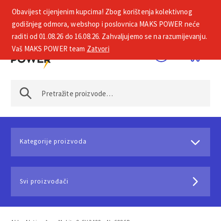
Obavijest cijenjenim kupcima! Zbog korištenja kolektivnog
+385 1 2002 575
godišnjeg odmora, webshop i poslovnica MAKS POWER neće
raditi od 01.08.26 do 16.08.26. Zahvaljujemo se na razumijevanju.
Vaš MAKS POWER team
Zatvori
Kategorije proizvoda
Svi proizvođači