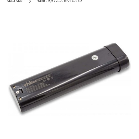
Akku Alati
Makita 9,6V 2100mAh 6096D