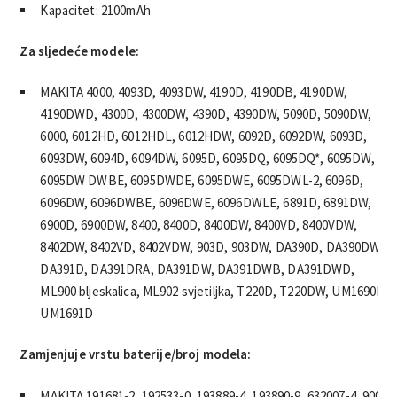
Kapacitet: 2100mAh
Za sljedeće modele:
MAKITA 4000, 4093D, 4093DW, 4190D, 4190DB, 4190DW,
4190DWD, 4300D, 4300DW, 4390D, 4390DW, 5090D, 5090DW,
6000, 6012HD, 6012HDL, 6012HDW, 6092D, 6092DW, 6093D,
6093DW, 6094D, 6094DW, 6095D, 6095DQ, 6095DQ*, 6095DW,
6095DW DWBE, 6095DWDE, 6095DWE, 6095DWL-2, 6096D,
6096DW, 6096DWBE, 6096DWE, 6096DWLE, 6891D, 6891DW,
6900D, 6900DW, 8400, 8400D, 8400DW, 8400VD, 8400VDW,
8402DW, 8402VD, 8402VDW, 903D, 903DW, DA390D, DA390DW,
DA391D, DA391DRA, DA391DW, DA391DWB, DA391DWD,
ML900 bljeskalica, ML902 svjetiljka, T220D, T220DW, UM1690D,
UM1691D
Zamjenjuje vrstu baterije/broj modela:
MAKITA 191681-2, 192533-0, 193889-4, 193890-9, 632007-4, 9000,