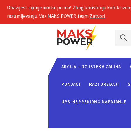
Obavijest cijenjenim kupcima! Zbog korištenja kolektivno
+385 1 2002 575
razumijevanju. Vaš MAKS POWER team
Zatvori
AKCIJA – DO ISTEKA ZALIHA
PUNJAČI
RAZI UREĐAJI
S
UPS-NEPREKIDNO NAPAJANJE