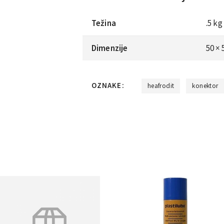
Težina
.5 kg
Dimenzije
50 ×
OZNAKE:
heafrodit
konektor