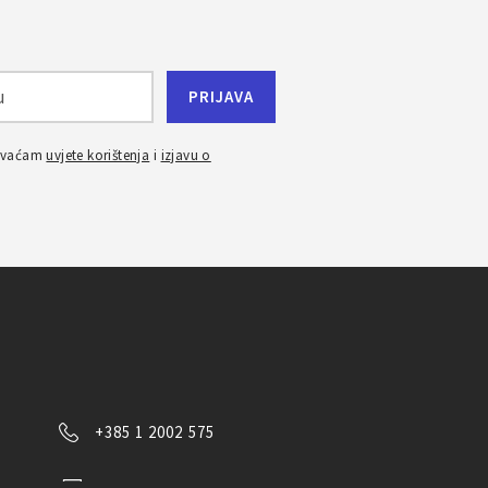
ihvaćam
uvjete korištenja
i
izjavu o
+385 1 2002 575