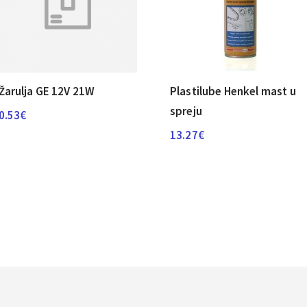
Žarulja GE 12V 21W
Plastilube Henkel mast u
spreju
0.53
€
13.27
€