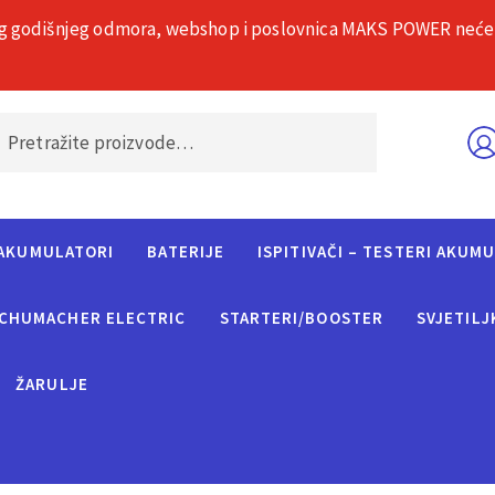
g godišnjeg odmora, webshop i poslovnica MAKS POWER neće rad
O nama
Č
AKUMULATORI
BATERIJE
ISPITIVAČI – TESTERI AKUM
CHUMACHER ELECTRIC
STARTERI/BOOSTER
SVJETILJ
ŽARULJE