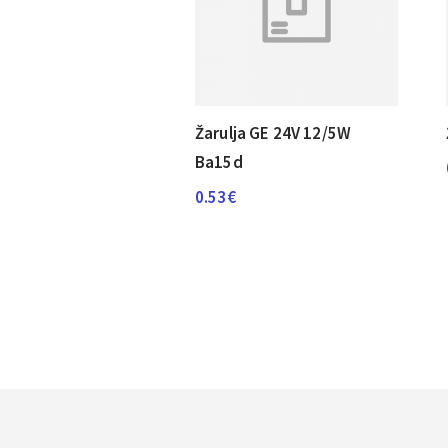
Žarulja GE 24V 12/5W
Ba15d
0.53
€