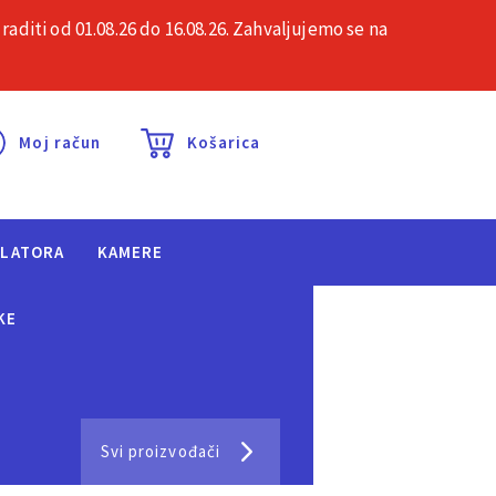
iti od 01.08.26 do 16.08.26. Zahvaljujemo se na
esta pitanja
Kontakt
Moj račun
Košarica
ULATORA
KAMERE
KE
Svi proizvođači