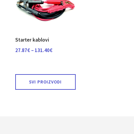
Starter kablovi
Raspon
27.87
€
–
131.40
€
cijena:
od
27.87€
SVI PROIZVODI
do
131.40€