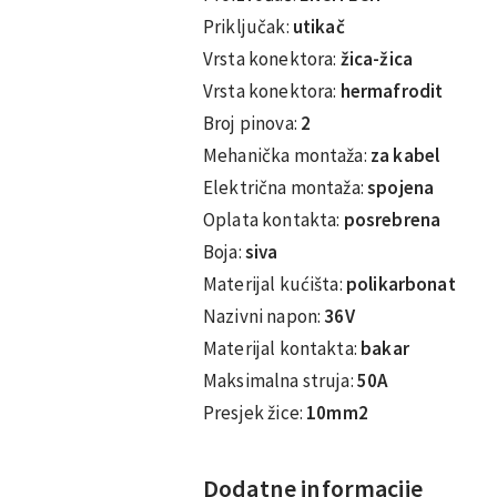
Priključak:
utikač
Vrsta konektora:
žica-žica
Vrsta konektora:
hermafrodit
Broj pinova:
2
Mehanička montaža:
za kabel
Električna montaža:
spojena
Oplata kontakta:
posrebrena
Boja:
siva
Materijal kućišta:
polikarbonat
Nazivni napon:
36V
Materijal kontakta:
bakar
Maksimalna struja:
50A
Presjek žice:
10mm2
Dodatne informacije