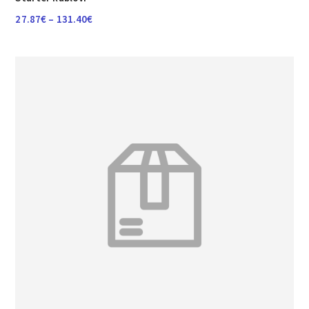
Raspon
27.87
€
–
131.40
€
cijena:
od
27.87€
do
131.40€