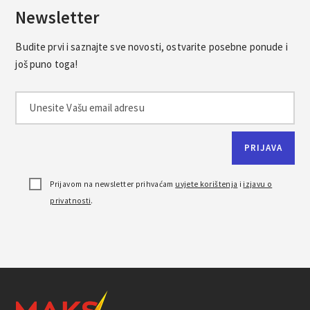
Newsletter
Budite prvi i saznajte sve novosti, ostvarite posebne ponude i
još puno toga!
Prijavom na newsletter prihvaćam
uvjete korištenja
i
izjavu o
privatnosti
.