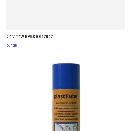
24 V T4W BA9S GE27927
0.40
€