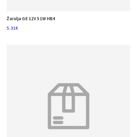
Žarulja GE 12V 51W HB4
5.31
€