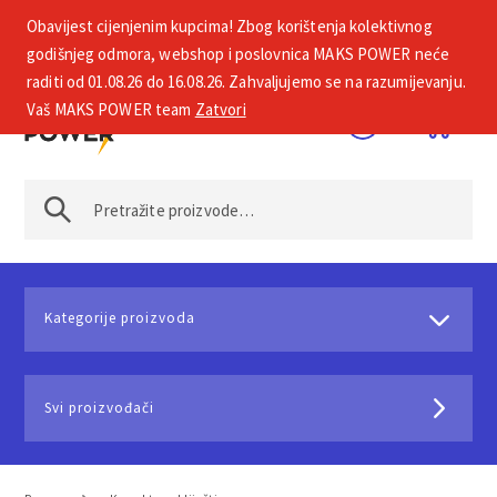
Obavijest cijenjenim kupcima! Zbog korištenja kolektivnog
+385 1 2002 575
godišnjeg odmora, webshop i poslovnica MAKS POWER neće
raditi od 01.08.26 do 16.08.26. Zahvaljujemo se na razumijevanju.
Vaš MAKS POWER team
Zatvori
Kategorije proizvoda
Svi proizvođači