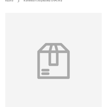
Razno
Konektor s kliještima crv+crna