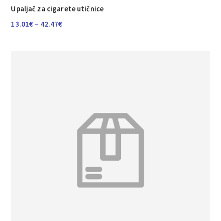
Upaljač za cigarete utičnice
Raspon
13.01
€
–
42.47
€
cijena:
od
13.01€
do
42.47€