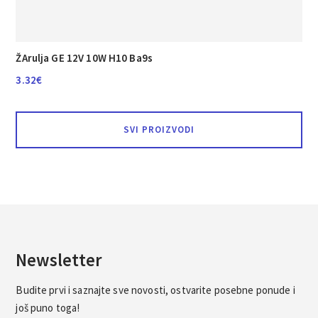
ŽArulja GE 12V 10W H10 Ba9s
3.32
€
SVI PROIZVODI
Newsletter
Budite prvi i saznajte sve novosti, ostvarite posebne ponude i
još puno toga!