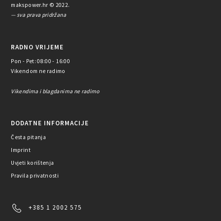
makspower.hr © 2022.
— sva prava pridržana
RADNO VRIJEME
Pon - Pet: 08:00 - 16:00
Vikendom ne radimo
Vikendima i blagdanima ne radimo
DODATNE INFORMACIJE
Česta pitanja
Imprint
Uvjeti korištenja
Pravila privatnosti
+385 1 2002 575