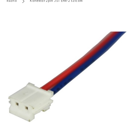
Razno
Konektor 2pin JST EHR-2 s žicom