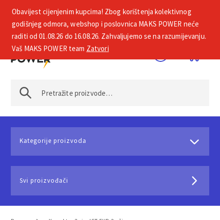
Obavijest cijenjenim kupcima! Zbog korištenja kolektivnog
+385 1 2002 575
godišnjeg odmora, webshop i poslovnica MAKS POWER neće
raditi od 01.08.26 do 16.08.26. Zahvaljujemo se na razumijevanju.
Vaš MAKS POWER team
Zatvori
Kategorije proizvoda
Svi proizvođači