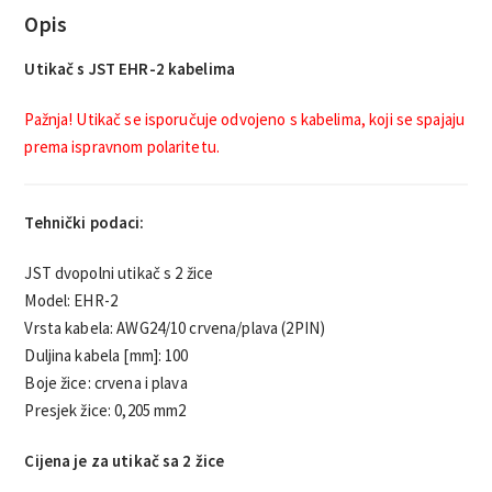
Opis
Utikač s JST EHR-2 kabelima
Pažnja! Utikač se isporučuje odvojeno s kabelima, koji se spajaju
prema ispravnom polaritetu.
Tehnički podaci:
JST dvopolni utikač s 2 žice
Model: EHR-2
Vrsta kabela: AWG24/10 crvena/plava (2PIN)
Duljina kabela [mm]: 100
Boje žice: crvena i plava
Presjek žice: 0,205 mm2
Cijena je za utikač sa 2 žice