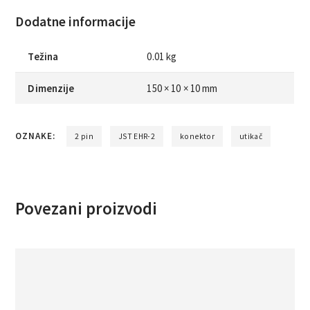
Dodatne informacije
Težina
0.01 kg
Dimenzije
150 × 10 × 10 mm
OZNAKE:
2 pin
JST EHR-2
konektor
utikač
Povezani proizvodi