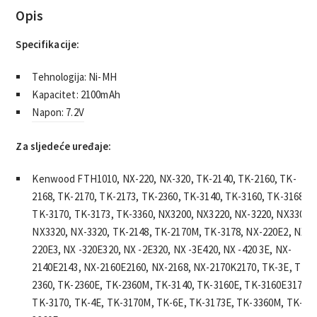
Opis
Specifikacije:
Tehnologija: Ni-MH
Kapacitet: 2100mAh
Napon: 7.2V
Za sljedeće uređaje:
Kenwood FTH1010, NX-220, NX-320, TK-2140, TK-2160, TK-
2168, TK-2170, TK-2173, TK-2360, TK-3140, TK-3160, TK-3168,
TK-3170, TK-3173, TK-3360, NX3200, NX3220, NX-3220, NX3300,
NX3320, NX-3320, TK-2148, TK-2170M, TK-3178, NX-220E2, NX-
220E3, NX -320E320, NX -2E320, NX -3E420, NX -420 3E, NX-
2140E2143, NX-2160E2160, NX-2168, NX-2170K2170, TK-3E, TK-
2360, TK-2360E, TK-2360M, TK-3140, TK-3160E, TK-3160E3170,
TK-3170, TK-4E, TK-3170M, TK-6E, TK-3173E, TK-3360M, TK-