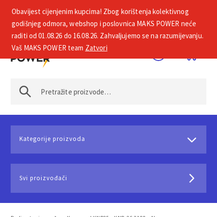
Obavijest cijenjenim kupcima! Zbog korištenja kolektivnog
+385 1 2002 575
godišnjeg odmora, webshop i poslovnica MAKS POWER neće
raditi od 01.08.26 do 16.08.26. Zahvaljujemo se na razumijevanju.
Vaš MAKS POWER team
Zatvori
Kategorije proizvoda
Svi proizvođači