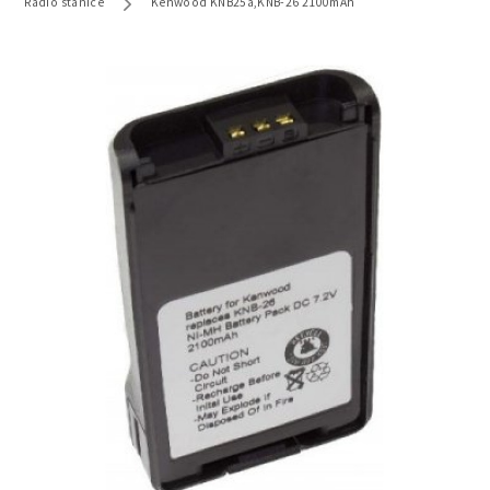
Radio stanice
Kenwood KNB25a,KNB-26 2100mAh