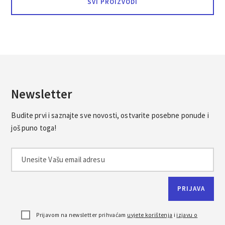
SVI PROIZVODI
Newsletter
Budite prvi i saznajte sve novosti, ostvarite posebne ponude i
još puno toga!
Prijavom na newsletter prihvaćam
uvjete korištenja
i
izjavu o