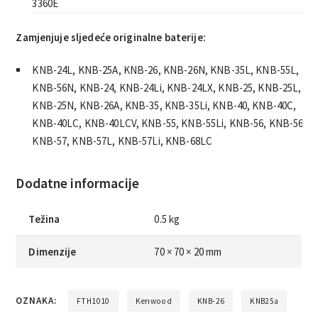
3360E
Zamjenjuje sljedeće originalne baterije:
KNB-24L, KNB-25A, KNB-26, KNB-26N, KNB-35L, KNB-55L,
KNB-56N, KNB-24, KNB-24Li, KNB-24LX, KNB-25, KNB-25L,
KNB-25N, KNB-26A, KNB-35, KNB-35Li, KNB-40, KNB-40C,
KNB-40LC, KNB-40LCV, KNB-55, KNB-55Li, KNB-56, KNB-56L,
KNB-57, KNB-57L, KNB-57Li, KNB-68LC
Dodatne informacije
Težina
0.5 kg
Dimenzije
70 × 70 × 20 mm
OZNAKA:
FTH1010
Kenwood
KNB-26
KNB25a