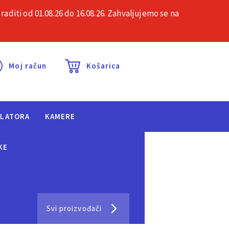
iti od 01.08.26 do 16.08.26. Zahvaljujemo se na
esta pitanja
Kontakt
Moj račun
Košarica
ULATORA
KAMERE
KE
Svi proizvođači