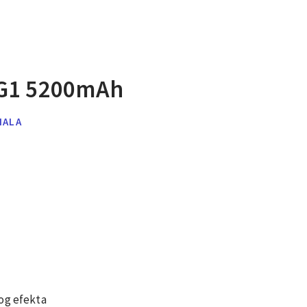
 G1 5200mAh
NALA
kog efekta