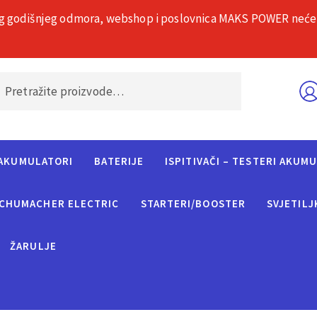
g godišnjeg odmora, webshop i poslovnica MAKS POWER neće rad
O nama
Č
AKUMULATORI
BATERIJE
ISPITIVAČI – TESTERI AKUM
CHUMACHER ELECTRIC
STARTERI/BOOSTER
SVJETILJ
ŽARULJE