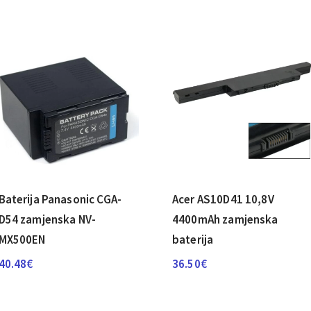
Baterija Panasonic CGA-
Acer AS10D41 10,8V
D54 zamjenska NV-
4400mAh zamjenska
MX500EN
baterija
40.48
€
36.50
€