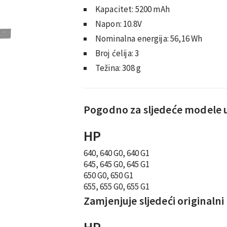
Kapacitet: 5200 mAh
Napon: 10.8V
Nominalna energija: 56,16 Wh
Broj ćelija: 3
Težina: 308 g
Pogodno za sljedeće modele 
HP
640, 640 G0, 640 G1
645, 645 G0, 645 G1
650 G0, 650 G1
655, 655 G0, 655 G1
Zamjenjuje sljedeći originalni
HP