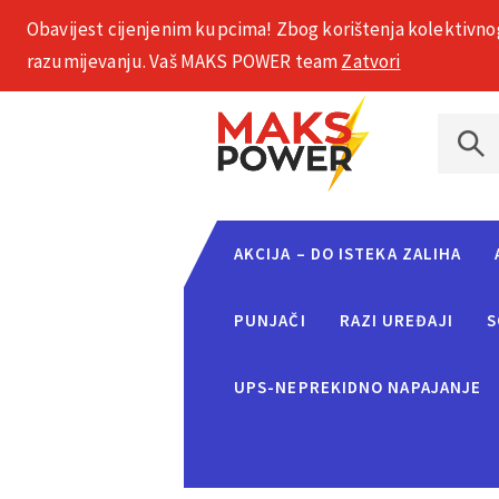
Obavijest cijenjenim kupcima! Zbog korištenja kolektivno
+385 1 2002 575
razumijevanju. Vaš MAKS POWER team
Zatvori
AKCIJA – DO ISTEKA ZALIHA
PUNJAČI
RAZI UREĐAJI
S
UPS-NEPREKIDNO NAPAJANJE