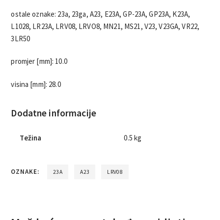
ostale oznake: 23a, 23ga, A23, E23A, GP-23A, GP23A, K23A,
L1028, LR23A, LRV08, LRVO8, MN21, MS21, V23, V23GA, VR22,
3LR50
promjer [mm]: 10.0
visina [mm]: 28.0
Dodatne informacije
Težina
0.5 kg
OZNAKE:
23A
A23
LRV08