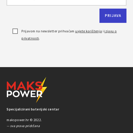
Prijavom na newsletter prihvaćam
uvjete korištenja
i
izjavu o
privatnosti
.
Specijalizirani baterijski centar
makspower.hr © 2022.
— sva prava pridržana