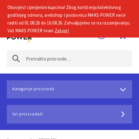
Obavijest cijenjenim kupcima! Zbog korištenja kolektivnog
+385 1 2002 575
godišnjeg odmora, webshop i poslovnica MAKS POWER neće
raditi od 01.08.26 do 16.08.26. Zahvaljujemo se na razumijevanju.
Vaš MAKS POWER team
Zatvori
Kategorije proizvoda
Svi proizvođači