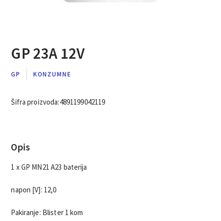
GP 23A 12V
GP
KONZUMNE
Šifra proizvoda:
4891199042119
Opis
1 x GP MN21 A23 baterija
napon [V]: 12,0
Pakiranje: Blister 1 kom