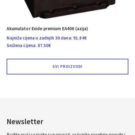
Akumulator Exide premium EA406 (azija)
Najniža cijena u zadnjih 30 dana:
91.84
€
Snižena cijena:
87.50
€
SVI PROIZVODI
Newsletter
Budite prvi i saznajte sve novosti, ostvarite posebne ponude i