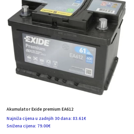
Akumulator Exide premium EA612
Najniža cijena u zadnjih 30 dana:
83.61
€
Snižena cijena:
79.00
€