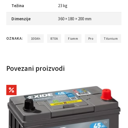
Težina
23 kg
Dimenzije
360 × 180 × 200 mm
OZNAKA:
100Ah
870A
Fiamm
Pro
Titanium
Povezani proizvodi