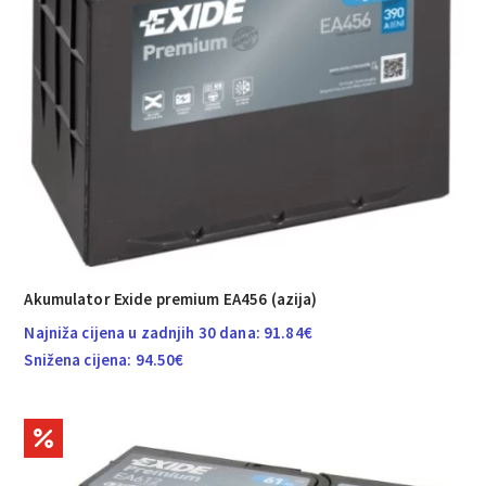
Akumulator Exide premium EA456 (azija)
Najniža cijena u zadnjih 30 dana:
91.84
€
Snižena cijena:
94.50
€