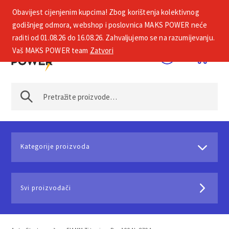
Obavijest cijenjenim kupcima! Zbog korištenja kolektivnog
+385 1 2002 575
godišnjeg odmora, webshop i poslovnica MAKS POWER neće
raditi od 01.08.26 do 16.08.26. Zahvaljujemo se na razumijevanju.
Vaš MAKS POWER team
Zatvori
Kategorije proizvoda
Svi proizvođači