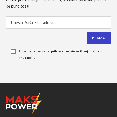
još puno toga!
Prijavom na newsletter prihvaćam
uvjete korištenja
i
izjavu o
privatnosti
.