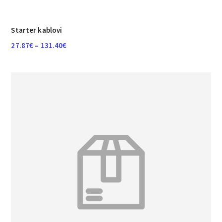
Starter kablovi
Raspon
27.87
€
–
131.40
€
cijena:
od
27.87€
do
131.40€