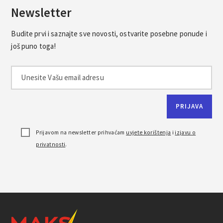
Newsletter
Budite prvi i saznajte sve novosti, ostvarite posebne ponude i
još puno toga!
Prijavom na newsletter prihvaćam
uvjete korištenja
i
izjavu o
privatnosti
.