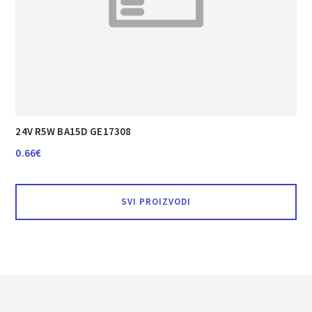
24V R5W BA15D GE17308
0.66
€
SVI PROIZVODI