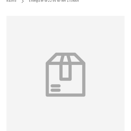
Razno
Energizer 6F22 9V Ni-MH 175mAh