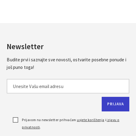
Newsletter
Budite prvi i saznajte sve novosti, ostvarite posebne ponude i
još puno toga!
Prijavom na newsletter prihvaćam
uvjete korištenja
i
izjavu o
privatnosti
.