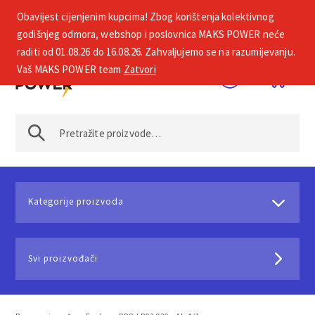
Obavijest cijenjenim kupcima! Zbog korištenja kolektivnog
+385 1 2002 575
godišnjeg odmora, webshop i poslovnica MAKS POWER neće
raditi od 01.08.26 do 16.08.26. Zahvaljujemo se na razumijevanju.
Vaš MAKS POWER team
Zatvori
Kategorije proizvoda
Svi proizvođači