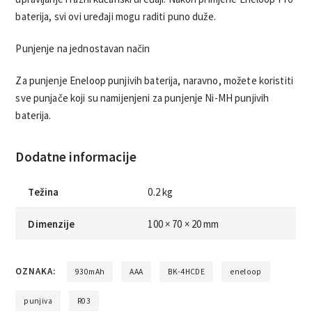
baterija, svi ovi uređaji mogu raditi puno duže.
Punjenje na jednostavan način
Za punjenje Eneloop punjivih baterija, naravno, možete koristiti
sve punjače koji su namijenjeni za punjenje Ni-MH punjivih
baterija.
Dodatne informacije
Težina
0.2 kg
Dimenzije
100 × 70 × 20 mm
OZNAKA:
930mAh
AAA
BK-4HCDE
eneloop
punjiva
R03