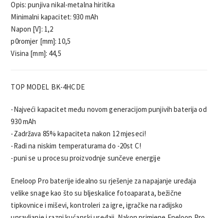
Opis: punjiva nikal-metalna hiritika
Minimalni kapacitet: 930 mAh
Napon [V]: 1,2
p0romjer [mm]: 10,5
Visina [mm]: 44,5
TOP MODEL BK-4HCDE
-Najveći kapacitet među novom generacijom punjivih baterija od
930 mAh
-Zadržava 85% kapaciteta nakon 12 mjeseci!
-Radi na niskim temperaturama do -20st C!
-puni se u procesu proizvodnje sunčeve energije
Eneloop Pro baterije idealno su rješenje za napajanje uređaja
velike snage kao što su bljeskalice fotoaparata, bežične
tipkovnice i miševi, kontroleri za igre, igračke na radijsko
upravljanje i razni kućanski uređaji. Nakon primjene Eneloop Pro