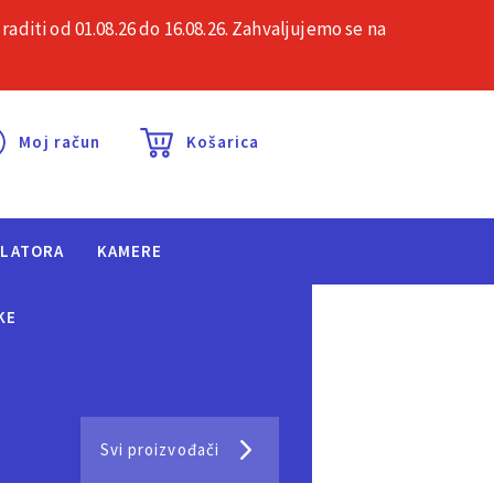
iti od 01.08.26 do 16.08.26. Zahvaljujemo se na
esta pitanja
Kontakt
Moj račun
Košarica
ULATORA
KAMERE
KE
Svi proizvođači