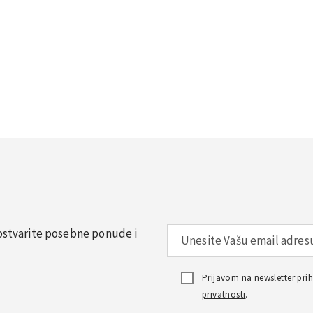
, ostvarite posebne ponude i
Prijavom na newsletter pr
privatnosti
.