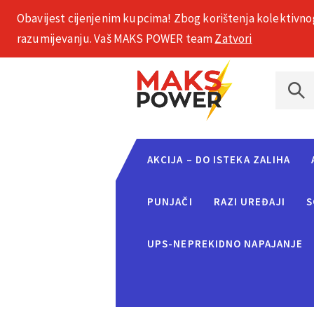
Obavijest cijenjenim kupcima! Zbog korištenja kolektivno
+385 1 2002 575
razumijevanju. Vaš MAKS POWER team
Zatvori
AKCIJA – DO ISTEKA ZALIHA
PUNJAČI
RAZI UREĐAJI
S
UPS-NEPREKIDNO NAPAJANJE