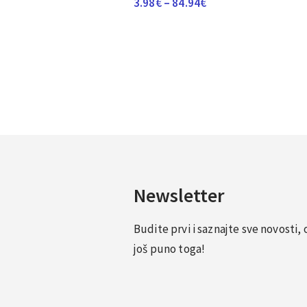
Raspon
3.98
€
–
84.94
€
cijena:
od
3.98€
do
84.94€
Newsletter
Budite prvi i saznajte sve novosti
još puno toga!