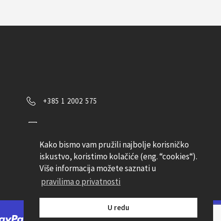
+385 1 2002 575
Kontaktirajte nas
Kako bismo vam pružili najbolje korisničko
Pratite nas
iskustvo, koristimo kolačiće (eng. “cookies“).
Više informacija možete saznati u
pravilima o privatnosti
U redu