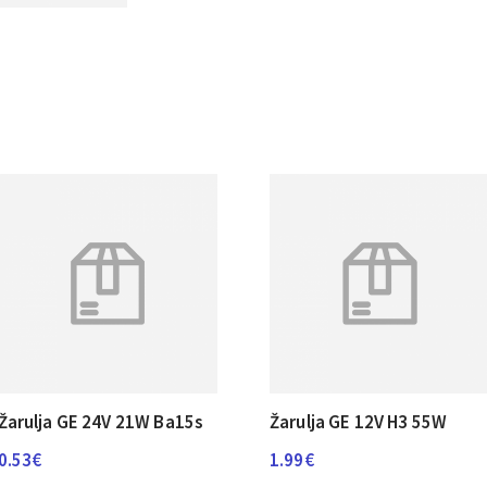
Žarulja GE 24V 21W Ba15s
Žarulja GE 12V H3 55W
0.53
€
1.99
€