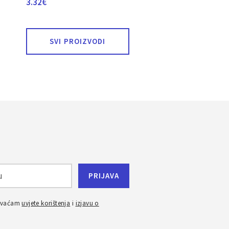
3.32
€
SVI PROIZVODI
ihvaćam
uvjete korištenja
i
izjavu o