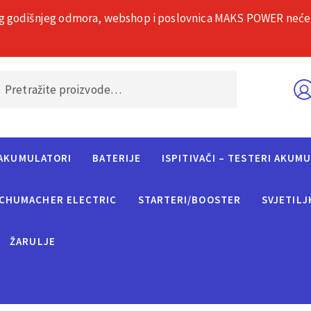
g godišnjeg odmora, webshop i poslovnica MAKS POWER neće rad
O nama
Č
AKUMULATORI
BATERIJE
ISPITIVAČI – TESTERI AKUM
CHUMACHER ELECTRIC
STARTERI/BOOSTER
SVJETILJ
ŽARULJE