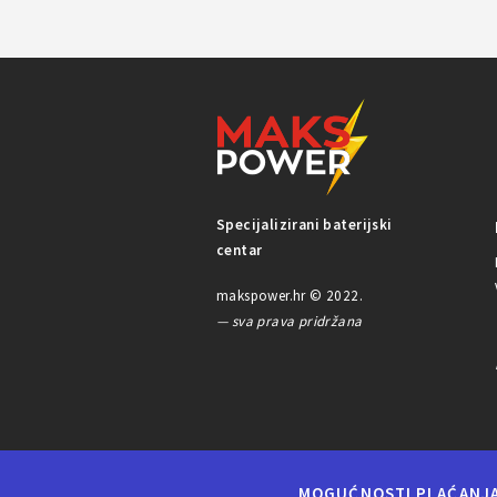
Specijalizirani baterijski
centar
makspower.hr © 2022.
— sva prava pridržana
MOGUĆNOSTI PLAĆANJ