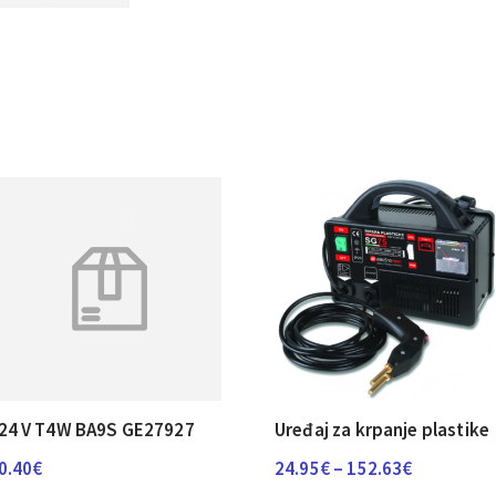
24 V T4W BA9S GE27927
Uređaj za krpanje plastike
Raspon
0.40
€
24.95
€
–
152.63
€