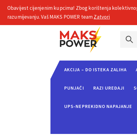
Obavijest cijenjenim kupcima! Zbog korištenja kolektivno
+385 1 2002 575
razumijevanju. Vaš MAKS POWER team
Zatvori
AKCIJA – DO ISTEKA ZALIHA
PUNJAČI
RAZI UREĐAJI
S
UPS-NEPREKIDNO NAPAJANJE