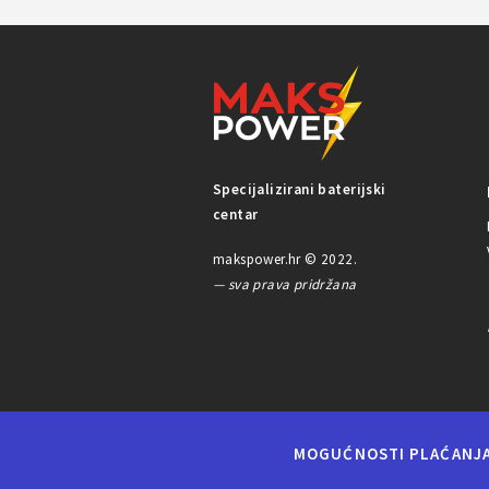
Specijalizirani baterijski
centar
makspower.hr © 2022.
— sva prava pridržana
MOGUĆNOSTI PLAĆANJ