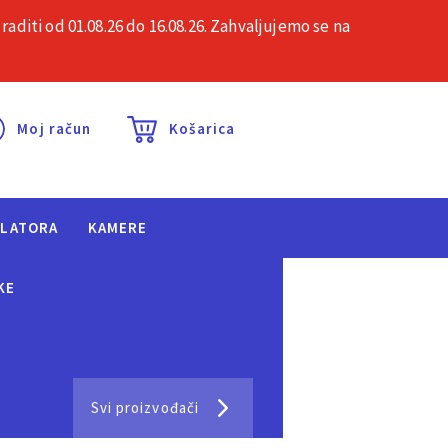
iti od 01.08.26 do 16.08.26. Zahvaljujemo se na
esta pitanja
Kontakt
Moj račun
Košarica
ULATORA
KAMERE
KE
Svi proizvođači