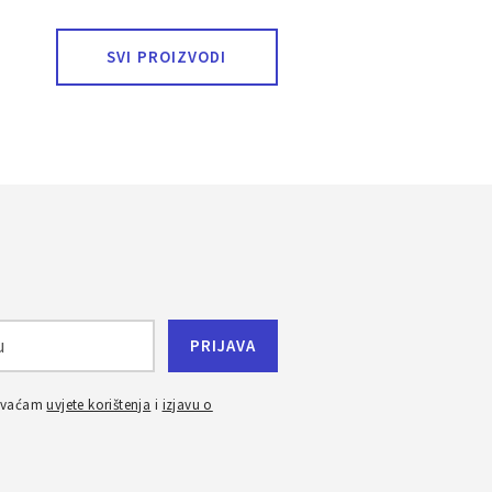
SVI PROIZVODI
ihvaćam
uvjete korištenja
i
izjavu o