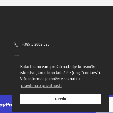
+385 1 2002 575
Kontaktirajte nas
Kako bismo vam pružili najbolje korisničko
Pratite nas
iskustvo, koristimo kolačiće (eng. “cookies“).
Više informacija možete saznati u
pravilima o privatnosti
U redu