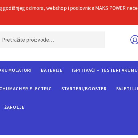
g godišnjeg odmora, webshop i poslovnica MAKS POWER neće rad
O nama
Č
AKUMULATORI
BATERIJE
ISPITIVAČI – TESTERI AKUM
CHUMACHER ELECTRIC
STARTERI/BOOSTER
SVJETILJ
ŽARULJE