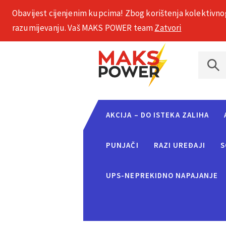
Obavijest cijenjenim kupcima! Zbog korištenja kolektivno
+385 1 2002 575
razumijevanju. Vaš MAKS POWER team
Zatvori
AKCIJA – DO ISTEKA ZALIHA
PUNJAČI
RAZI UREĐAJI
S
UPS-NEPREKIDNO NAPAJANJE