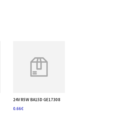
24V R5W BA15D GE17308
0.66
€