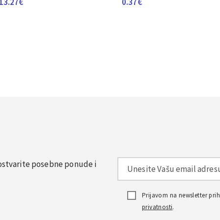
13.27
€
0.37
€
, ostvarite posebne ponude i
Prijavom na newsletter pr
privatnosti
.