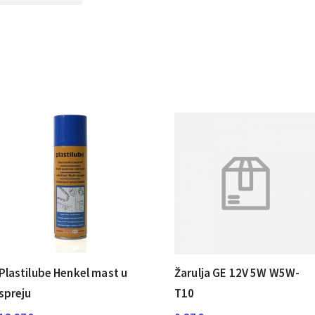
Plastilube Henkel mast u
Žarulja GE 12V 5W W5W-
spreju
T10