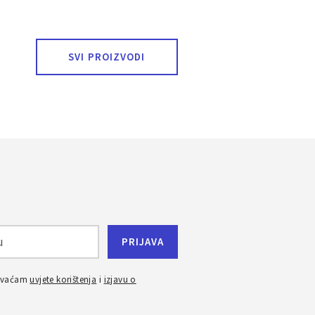
SVI PROIZVODI
ihvaćam
uvjete korištenja
i
izjavu o