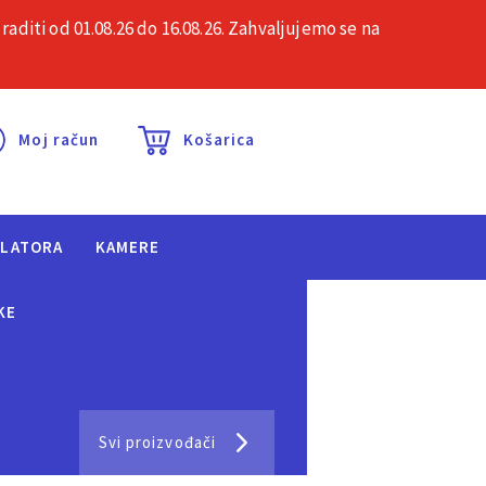
iti od 01.08.26 do 16.08.26. Zahvaljujemo se na
esta pitanja
Kontakt
Moj račun
Košarica
ULATORA
KAMERE
KE
Svi proizvođači