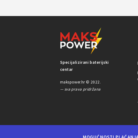
Specijalizirani baterijski
centar
makspower.hr © 2022.
— sva prava pridržana
MOGUĆNOSTI PLAĆANJ