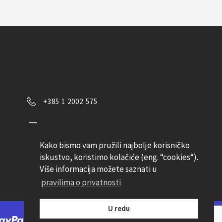
+385 1 2002 575
Kontaktirajte nas
Kako bismo vam pružili najbolje korisničko
Pratite nas
iskustvo, koristimo kolačiće (eng. “cookies“).
Više informacija možete saznati u
pravilima o privatnosti
U redu