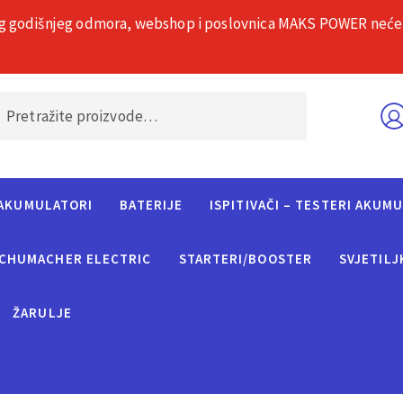
g godišnjeg odmora, webshop i poslovnica MAKS POWER neće rad
O nama
Č
AKUMULATORI
BATERIJE
ISPITIVAČI – TESTERI AKUM
CHUMACHER ELECTRIC
STARTERI/BOOSTER
SVJETILJ
ŽARULJE