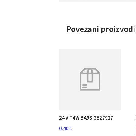
Povezani proizvodi
24 V T4W BA9S GE27927
0.40
€