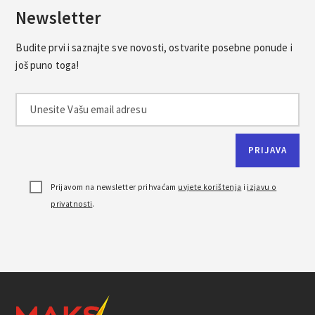
Newsletter
Budite prvi i saznajte sve novosti, ostvarite posebne ponude i
još puno toga!
Prijavom na newsletter prihvaćam
uvjete korištenja
i
izjavu o
privatnosti
.