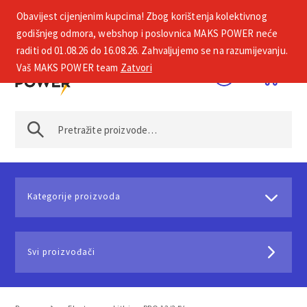
Obavijest cijenjenim kupcima! Zbog korištenja kolektivnog
+385 1 2002 575
godišnjeg odmora, webshop i poslovnica MAKS POWER neće
raditi od 01.08.26 do 16.08.26. Zahvaljujemo se na razumijevanju.
Vaš MAKS POWER team
Zatvori
Kategorije proizvoda
Svi proizvođači