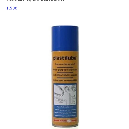
1.59
€