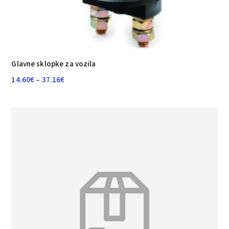
Glavne sklopke za vozila
Raspon
14.60
€
–
37.16
€
cijena:
od
14.60€
do
37.16€