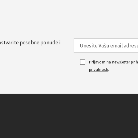
, ostvarite posebne ponude i
Prijavom na newsletter pr
privatnosti
.