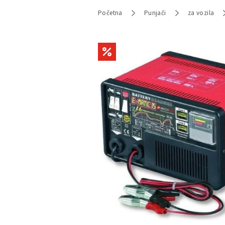
Početna
Punjači
za vozila