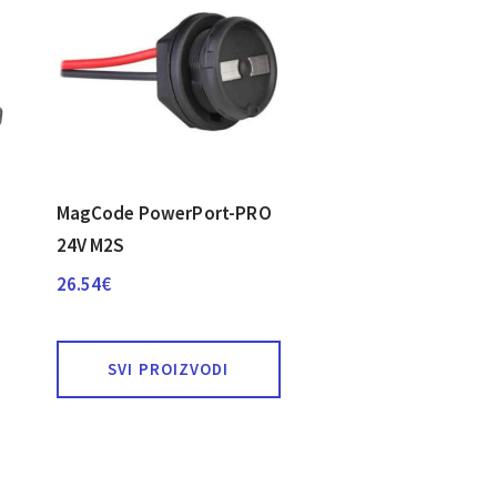
MagCode PowerPort-PRO
24V M2S
26.54
€
SVI PROIZVODI