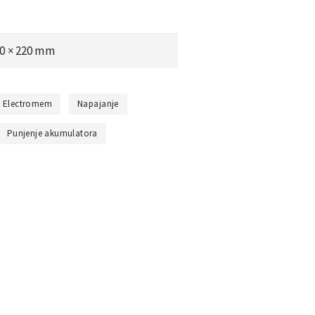
60 × 220 mm
Electromem
Napajanje
Punjenje akumulatora