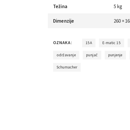
Težina
5 kg
Dimenzije
260 × 1
OZNAKA:
15A
E-matic 15
održavanje
punjač
punjenje
Schumacher