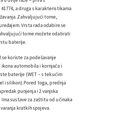
 41774, a druga s karakteristikama
avanja. Zahvaljujući tome,
 uređajem. Vrsta rada odabire se
zahvaljujući tome možete odabrati
rstu baterije.
2 se koriste za podešavanje
 ikona automobila i kornjača i
vrste baterije (WET – s tekućim
l i silikon).Pored toga, prednja
apredak punjenja i 2 vanjska
 Ima sustave za zaštitu od učinaka
varanja kratkih spojeva.