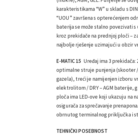
karakteristikama “W” u skladu s DIN
“UOU” završena s opterećenjem održ
baterija se može stalno povezivati s
kroz prekidače na prednjoj ploči – 
najbolje rješenje uzimajući u obzir v
E-MATIC 15
Uređaj ima 3 prekidača: 
optimalne struje punjenja (skooter /
gazela), treći je namijenjen izboru 
elektrolitom / DRY – AGM baterije, ge
ploča ima LED-ove koji ukazuju na n
osigurača za sprečavanje prenapona.
obrnutog terminalnog priključka i st
TEHNIČKI POSEBNOST