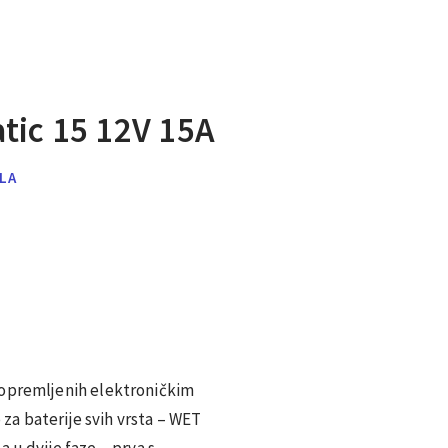
ic 15 12V 15A
ILA
 opremljenih elektroničkim
a baterije svih vrsta – WET
 u dvije faze – prva s