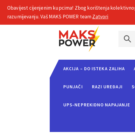
Obavijest cijenjenim kupcima! Zbog korištenja kolektivno
+385 1 2002 575
razumijevanju. Vaš MAKS POWER team
Zatvori
AKCIJA – DO ISTEKA ZALIHA
PUNJAČI
RAZI UREĐAJI
S
UPS-NEPREKIDNO NAPAJANJE