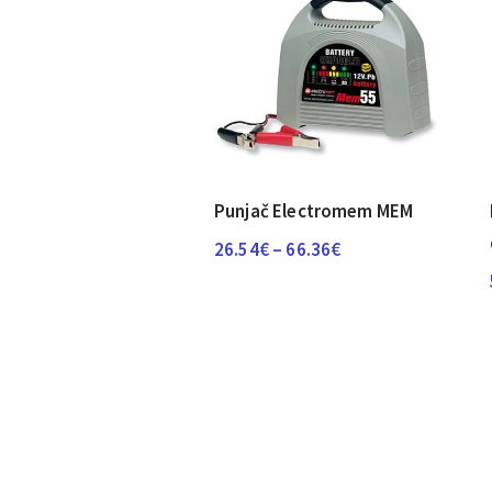
Punjač Electromem MEM
Raspon
26.54
€
–
66.36
€
cijena:
od
26.54€
do
66.36€