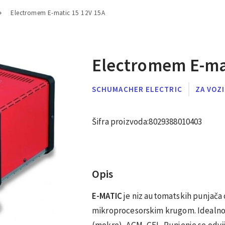
Electromem E-matic 15 12V 15A
Electromem E-mat
SCHUMACHER ELECTRIC
ZA VOZ
Šifra proizvoda:
8029388010403
Opis
E-MATIC
je niz automatskih punjača
mikroprocesorskim krugom. Idealno z
(mokre), AGM, GEL. Punjenje se odvija