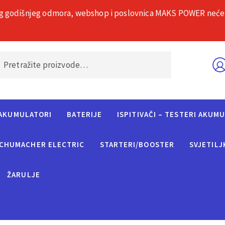
g godišnjeg odmora, webshop i poslovnica MAKS POWER neće rad
O nama
Č
AKUMULATORI
BATERIJE
ISPITIVAČI – TESTERI AKUM
CHUMACHER ELECTRIC
STARTERI/BOOSTER
SVJETILJ
ŽARULJE