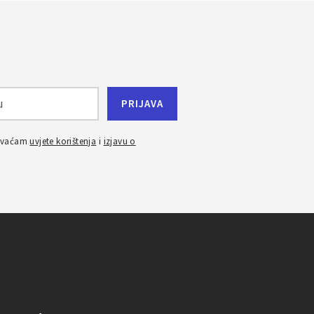
ihvaćam
uvjete korištenja
i
izjavu o