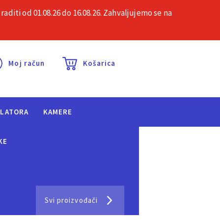
iti od 01.08.26 do 16.08.26. Zahvaljujemo se na
esta pitanja
Kontakt
Moj račun
Košarica
ULATORA
KAMERE
KE
Svi proizvođači