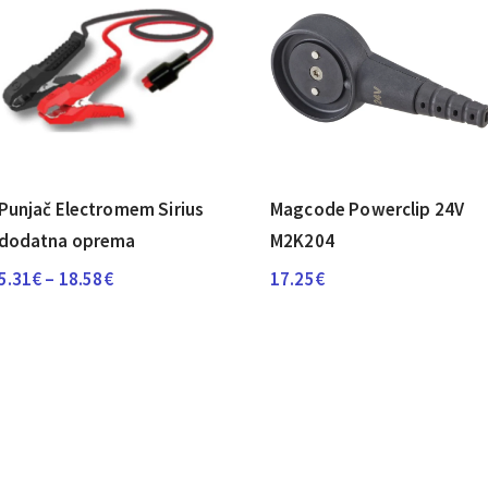
Punjač Electromem Sirius
Magcode Powerclip 24V
dodatna oprema
M2K204
Raspon
5.31
€
–
18.58
€
17.25
€
cijena:
od
5.31€
do
18.58€