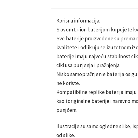
Korisna informacija:
S ovom Li-ion baterijom kupujete kv
Sve baterije proizvedene su prema 
kvalitete i odlikuju se izuzetnom iz
baterije imaju najveću stabilnost cik
ciklusa punjenja i pražnjenja.
Nisko samopražnjenje baterija osigu
ne koriste.
Kompatibilne replike baterija imaju
kao i originalne baterije i naravno m
punjčem.
Ilustracije su samo ogledne slike, is
od slike.