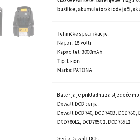
bušilice, akumulatorski odvijači, a
Tehničke specifikacije:
Napon: 18 volti
Kapacitet: 3000mAh
Tip: Li-ion
Marka: PATONA
Baterija je prikladna za sljedeće mo
Dewalt DCD serija:
Dewalt DCD740, DCD740B, DCD780, 
DCD780L2, DCD785C2, DCD785L2
Serija Dewalt DCF: