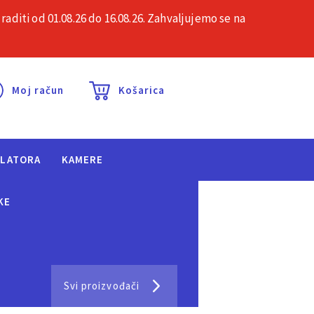
iti od 01.08.26 do 16.08.26. Zahvaljujemo se na
esta pitanja
Kontakt
Moj račun
Košarica
ULATORA
KAMERE
KE
Svi proizvođači