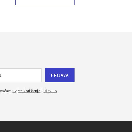
ihvaćam
uvjete korištenja
i
izjavu o