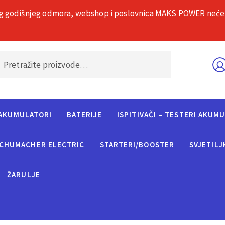
g godišnjeg odmora, webshop i poslovnica MAKS POWER neće rad
O nama
Č
AKUMULATORI
BATERIJE
ISPITIVAČI – TESTERI AKUM
CHUMACHER ELECTRIC
STARTERI/BOOSTER
SVJETILJ
ŽARULJE