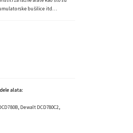
kumulatorske bušilice itd…
dele alata:
DCD780B, Dewalt DCD780C2,