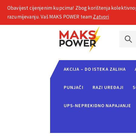
Obavijest cijenjenim kupcima! Zbog korištenja kolektivno
+385 1 2002 575
razumijevanju. Vaš MAKS POWER team
Zatvori
AKCIJA – DO ISTEKA ZALIHA
PUNJAČI
RAZI UREĐAJI
S
UPS-NEPREKIDNO NAPAJANJE