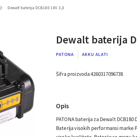
Dewalt baterija DCB180 18V 3,0
Dewalt baterija 
PATONA
AKKU ALATI
Šifra proizvoda:
4260317096738
Opis
PATONA baterija za Dewalt DCB180 
Baterija visokih performansi marke
visoke kvalitete. Baterije se mogu ko