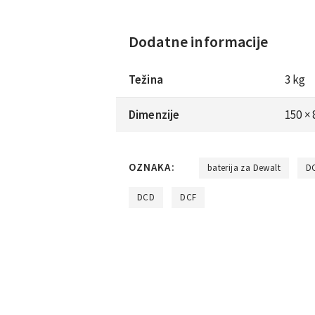
Dodatne informacije
Težina
3 kg
Dimenzije
150 ×
OZNAKA:
baterija za Dewalt
D
DCD
DCF