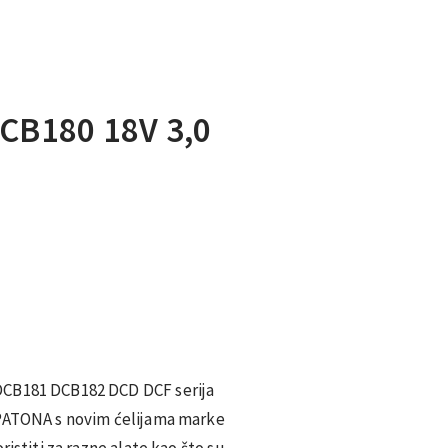
DCB180 18V 3,0
DCB181 DCB182 DCD DCF serija
 PATONA s novim ćelijama marke
ristiti za razne alate kao što su