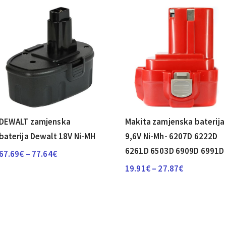
DEWALT zamjenska
Makita zamjenska baterija
baterija Dewalt 18V Ni-MH
9,6V Ni-Mh- 6207D 6222D
6261D 6503D 6909D 6991D
Raspon
67.69
€
–
77.64
€
cijena:
Raspon
19.91
€
–
27.87
€
od
cijena:
67.69€
od
do
19.91€