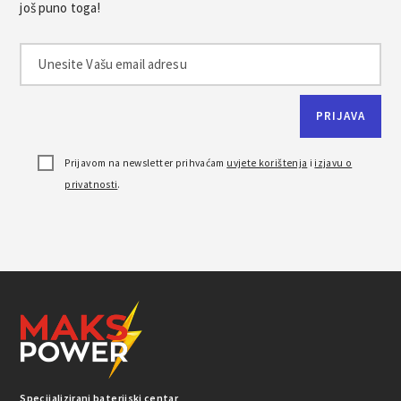
još puno toga!
Prijavom na newsletter prihvaćam
uvjete korištenja
i
izjavu o
privatnosti
.
Specijalizirani baterijski centar