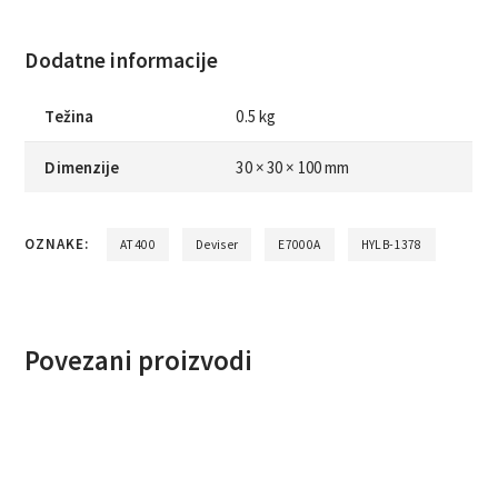
Dodatne informacije
Težina
0.5 kg
Dimenzije
30 × 30 × 100 mm
OZNAKE:
AT400
Deviser
E7000A
HYLB-1378
Povezani proizvodi