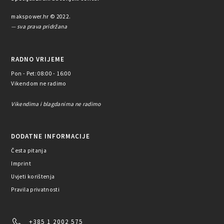
makspower.hr © 2022.
— sva prava pridržana
RADNO VRIJEME
Pon - Pet: 08:00 - 16:00
Vikendom ne radimo
Vikendima i blagdanima ne radimo
DODATNE INFORMACIJE
Česta pitanja
Imprint
Uvjeti korištenja
Pravila privatnosti
+385 1 2002 575