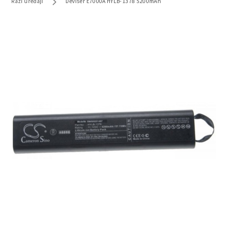
Razi uređaji
Deviser E7000A HYLB-1378 5200mAh