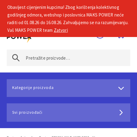
Obavijest cijenjenim kupcima! Zbog korištenja kolektivnog
+385 1 2002 575
godišnjeg odmora, webshop i poslovnica MAKS POWER neće
raditi od 01.08.26 do 16.08.26. Zahvaljujemo se na razumijevanju.
Vaš MAKS POWER team
Zatvori
Kategorije proizvoda
Svi proizvođači