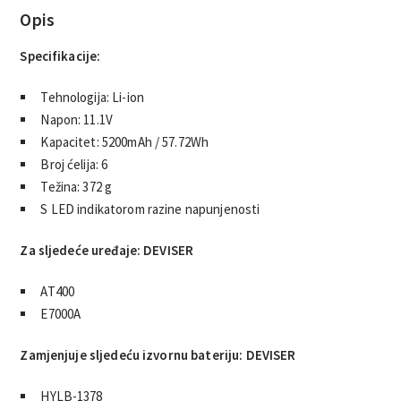
Opis
Specifikacije:
Tehnologija: Li-ion
Napon: 11.1V
Kapacitet: 5200mAh / 57.72Wh
Broj ćelija: 6
Težina: 372 g
S LED indikatorom razine napunjenosti
Za sljedeće uređaje: DEVISER
AT400
E7000A
Zamjenjuje sljedeću izvornu bateriju: DEVISER
HYLB-1378