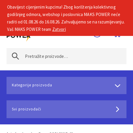
Obavijest cijenjenim kupcima! Zbog korištenja kolektivnog
+385 1 2002 575
godišnjeg odmora, webshop i poslovnica MAKS POWER neće
raditi od 01.08.26 do 16.08.26. Zahvaljujemo se na razumijevanju.
Vaš MAKS POWER team
Zatvori
Kategorije proizvoda
Svi proizvođači