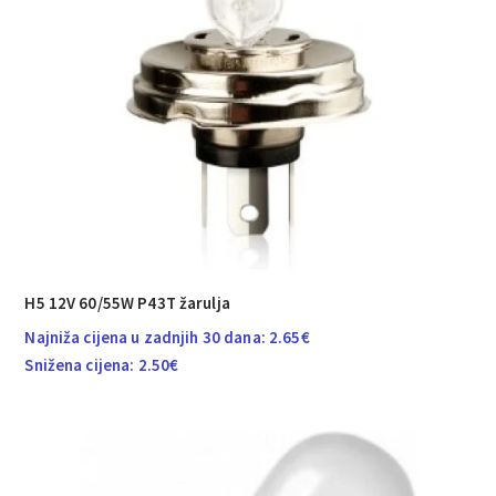
H5 12V 60/55W P43T žarulja
Najniža cijena u zadnjih 30 dana:
2.65
€
Snižena cijena:
2.50
€