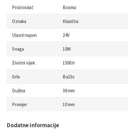
Proizvođač
Bosma
Oznaka
Klasična
Ulazni napon
24V
Snaga
10W
Životni vijek
1500 h
Grlo
Ba15s
Dužina
36 mm
Promjer
10 mm
Dodatne informacije