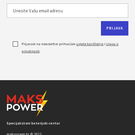
Prijavom na newsletter prihvaćam
uvjete korištenja
i
izjavu o
privatnosti
.
Specijalizirani baterijski centar
makspower.hr © 2022.