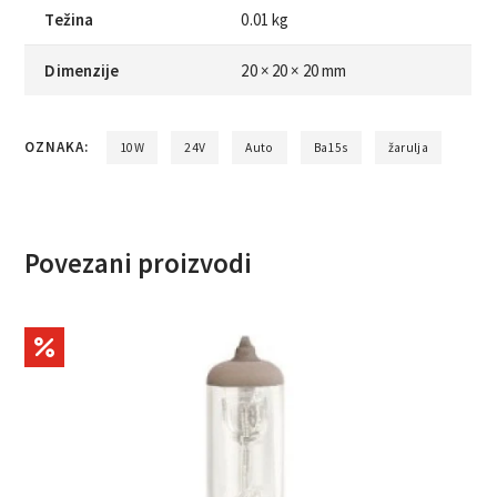
Težina
0.01 kg
Dimenzije
20 × 20 × 20 mm
OZNAKA:
10W
24V
Auto
Ba15s
žarulja
Povezani proizvodi