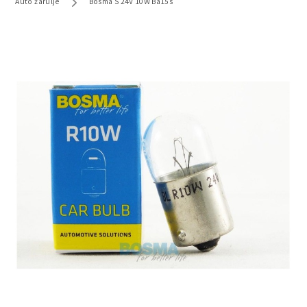
Auto žarulje
Bosma S 24V 10W Ba15s