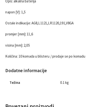
Opis: alkalna baterija
napon [V]: 1,5
Ostale indikacije: AG8,L1121,LR1120,191,V8GA
promjer [mm]: 11,6
visina [mm]: 2,05
Količina: 10 komada u blisteru / prodaje se po komadu
Dodatne informacije
Težina
0.1 kg
Povezani proizvodi