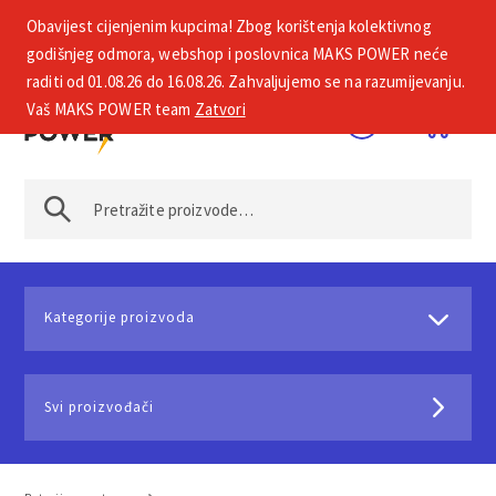
Obavijest cijenjenim kupcima! Zbog korištenja kolektivnog
+385 1 2002 575
godišnjeg odmora, webshop i poslovnica MAKS POWER neće
raditi od 01.08.26 do 16.08.26. Zahvaljujemo se na razumijevanju.
Vaš MAKS POWER team
Zatvori
Kategorije proizvoda
Svi proizvođači