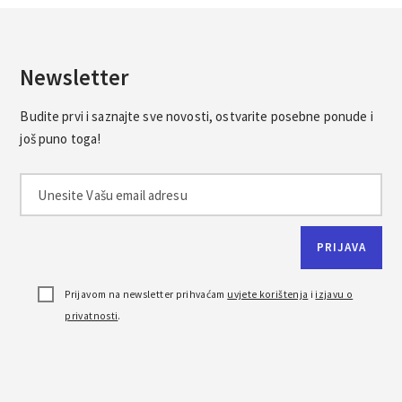
Newsletter
Budite prvi i saznajte sve novosti, ostvarite posebne ponude i
još puno toga!
Prijavom na newsletter prihvaćam
uvjete korištenja
i
izjavu o
privatnosti
.