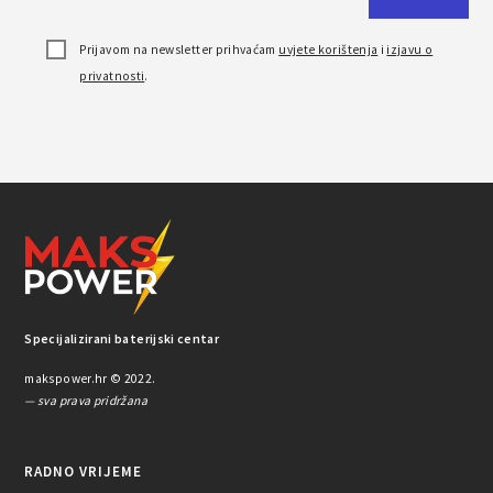
Prijavom na newsletter prihvaćam
uvjete korištenja
i
izjavu o
privatnosti
.
Specijalizirani baterijski centar
makspower.hr © 2022.
— sva prava pridržana
RADNO VRIJEME