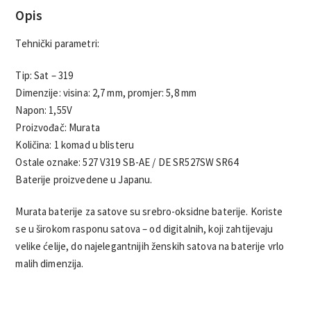
Opis
Tehnički parametri:
Tip: Sat – 319
Dimenzije: visina: 2,7 mm, promjer: 5,8 mm
Napon: 1,55V
Proizvođač: Murata
Količina: 1 komad u blisteru
Ostale oznake: 527 V319 SB-AE / DE SR527SW SR64
Baterije proizvedene u Japanu.
Murata baterije za satove su srebro-oksidne baterije. Koriste
se u širokom rasponu satova – od digitalnih, koji zahtijevaju
velike ćelije, do najelegantnijih ženskih satova na baterije vrlo
malih dimenzija.