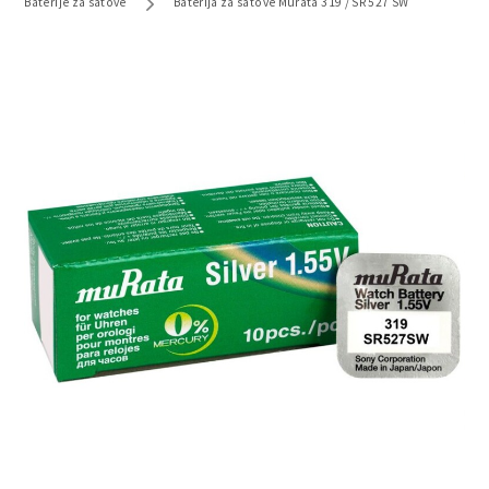
Baterije za satove
Baterija za satove Murata 319 / SR 527 SW