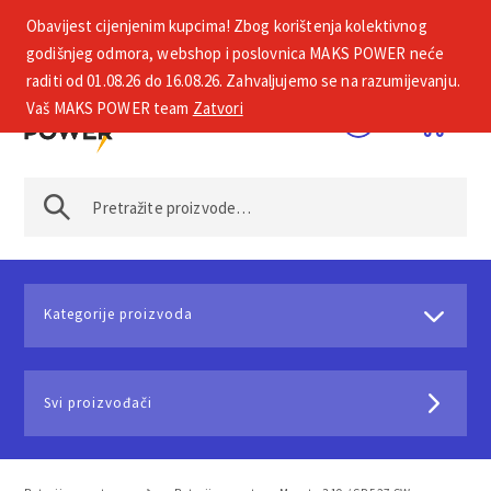
Obavijest cijenjenim kupcima! Zbog korištenja kolektivnog
+385 1 2002 575
godišnjeg odmora, webshop i poslovnica MAKS POWER neće
raditi od 01.08.26 do 16.08.26. Zahvaljujemo se na razumijevanju.
Vaš MAKS POWER team
Zatvori
Kategorije proizvoda
Svi proizvođači