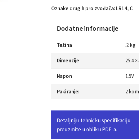
Oznake drugih proizvođača: LR14, C
Dodatne informacije
Težina
.2 kg
Dimenzije
25.4 
Napon
1.5V
Pakiranje:
2 kom
Detaljniju tehničku specifikaciju
preuzmite u obliku PDF-a.