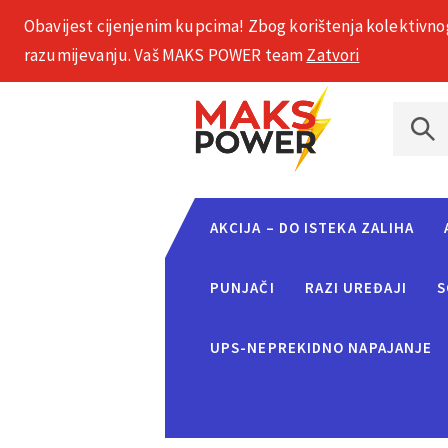
Obavijest cijenjenim kupcima! Zbog korištenja kolektivno
+385 1 2002 575
razumijevanju. Vaš MAKS POWER team
Zatvori
AKCIJA – DO ISTEKA ZALIHA
PUNJAČI
RAZI UREĐAJI
S
UPS-NEPREKIDNO NAPAJANJE