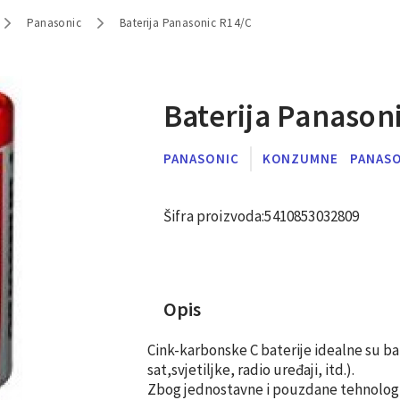
Panasonic
Baterija Panasonic R14/C
Baterija Panason
PANASONIC
KONZUMNE
PANAS
Šifra proizvoda:
5410853032809
Opis
Cink-karbonske C baterije idealne su bat
sat,svjetiljke, radio uređaji, itd.).

Zbog jednostavne i pouzdane tehnologije