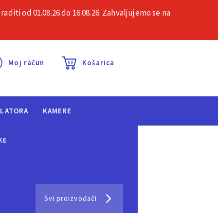
iti od 01.08.26 do 16.08.26. Zahvaljujemo se na
esta pitanja
Kontakt
Moj račun
Košarica
ULATORA
KAMERE
KE
Svi proizvođači