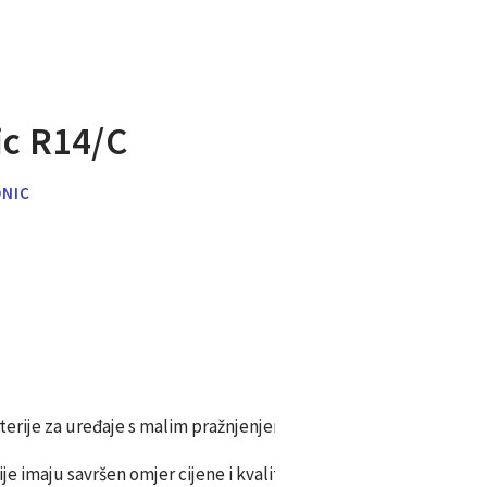
ic R14/C
ONIC
erije za uređaje s malim pražnjenjem (

 imaju savršen omjer cijene i kvalitete