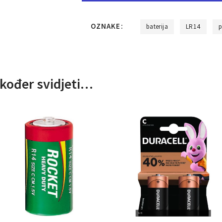
OZNAKE:
baterija
LR14
p
kođer svidjeti…