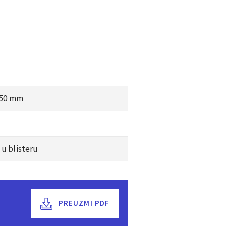
× 50 mm
 u blisteru
PREUZMI PDF