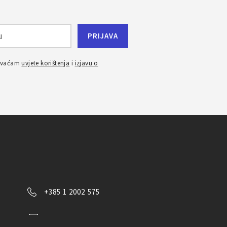
ihvaćam
uvjete korištenja
i
izjavu o
+385 1 2002 575
Kontaktirajte nas