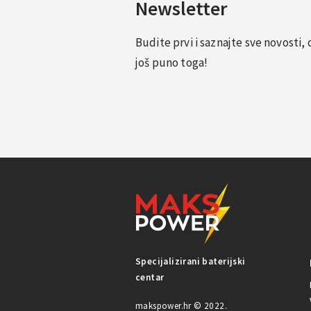
Newsletter
Budite prvi i saznajte sve novosti
još puno toga!
Specijalizirani baterijski
centar
makspower.hr © 2022.