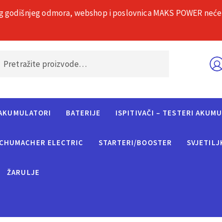
g godišnjeg odmora, webshop i poslovnica MAKS POWER neće rad
O nama
Č
AKUMULATORI
BATERIJE
ISPITIVAČI – TESTERI AKUM
CHUMACHER ELECTRIC
STARTERI/BOOSTER
SVJETILJ
ŽARULJE