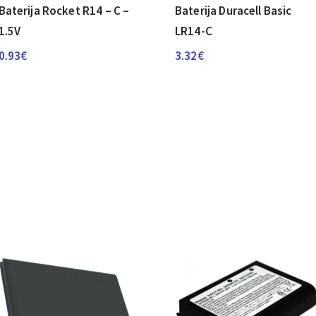
Baterija Rocket R14 – C –
Baterija Duracell Basic
1.5V
LR14-C
0.93
€
3.32
€