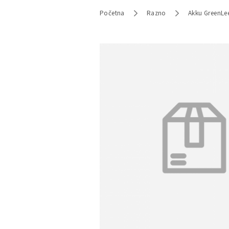
Početna
Razno
Akku GreenLe