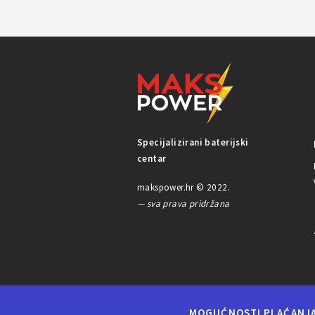
Specijalizirani baterijski
centar
makspower.hr © 2022.
— sva prava pridržana
MOGUĆNOSTI PLAĆANJ