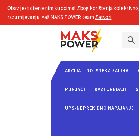
Obavijest cijenjenim kupcima! Zbog korištenja kolektivno
+385 1 2002 575
razumijevanju. Vaš MAKS POWER team
Zatvori
AKCIJA – DO ISTEKA ZALIHA
PUNJAČI
RAZI UREĐAJI
S
UPS-NEPREKIDNO NAPAJANJE