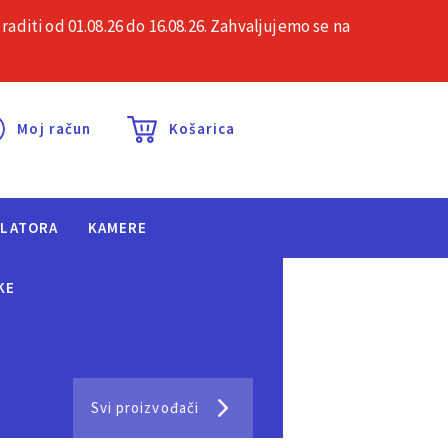
iti od 01.08.26 do 16.08.26. Zahvaljujemo se na
esta pitanja
Kontakt
Moj račun
Košarica
ULATORA
KAMERE
KE
Svi proizvođači