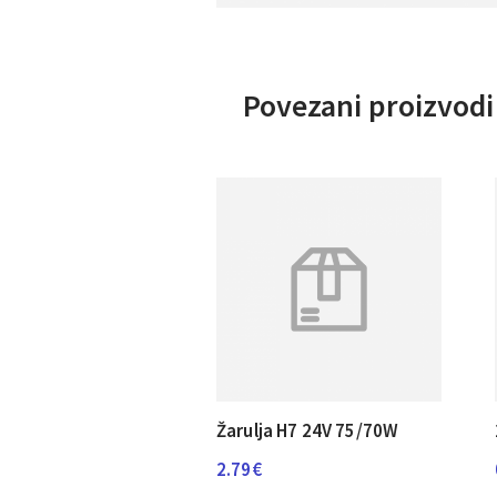
Povezani proizvodi
Žarulja H7 24V 75/70W
2.79
€