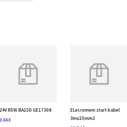
24V R5W BA15D GE17308
ELecromem start kabel
3mx25mm2
0.66
€