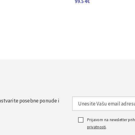
99.54
€
, ostvarite posebne ponude i
Prijavom na newsletter pr
privatnosti
.