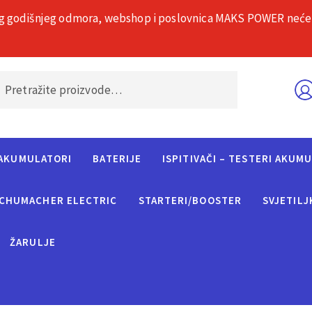
g godišnjeg odmora, webshop i poslovnica MAKS POWER neće rad
O nama
Č
AKUMULATORI
BATERIJE
ISPITIVAČI – TESTERI AKUM
CHUMACHER ELECTRIC
STARTERI/BOOSTER
SVJETILJ
ŽARULJE