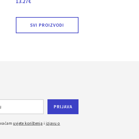
13.27
€
SVI PROIZVODI
ihvaćam
uvjete korištenja
i
izjavu o