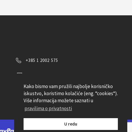
+385 1 2002 575
Kontaktirajte nas
Kako bismo vam pružili najbolje korisničko
Pratite nas
iskustvo, koristimo kolačiće (eng. “cookies“).
Više informacija možete saznati u
pravilima o privatnosti
U redu