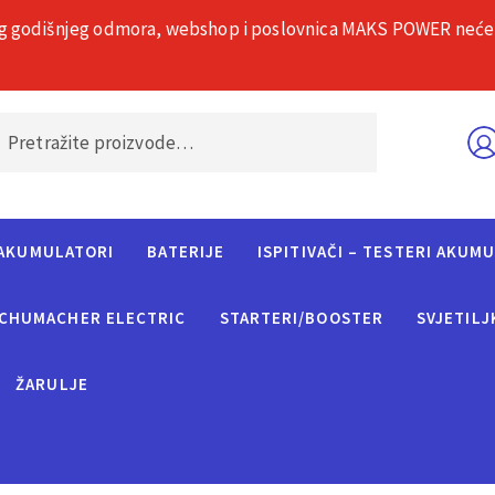
g godišnjeg odmora, webshop i poslovnica MAKS POWER neće rad
O nama
Č
AKUMULATORI
BATERIJE
ISPITIVAČI – TESTERI AKUM
CHUMACHER ELECTRIC
STARTERI/BOOSTER
SVJETILJ
ŽARULJE