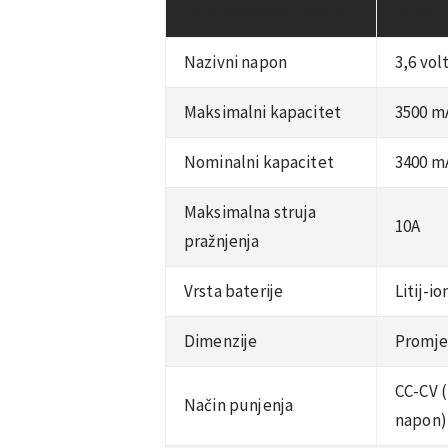
Tehničke specifikacije
Vrijedn
Nazivni napon
3,6 volt
Maksimalni kapacitet
3500 m
Nominalni kapacitet
3400 m
Maksimalna struja
10A
pražnjenja
Vrsta baterije
Litij-i
Dimenzije
Promje
CC-CV 
Način punjenja
napon)