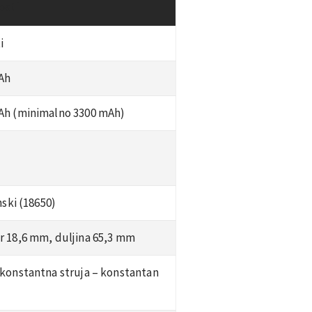
osti
i
Ah
Ah (minimalno 3300 mAh)
onski (18650)
r 18,6 mm, duljina 65,3 mm
(konstantna struja – konstantan