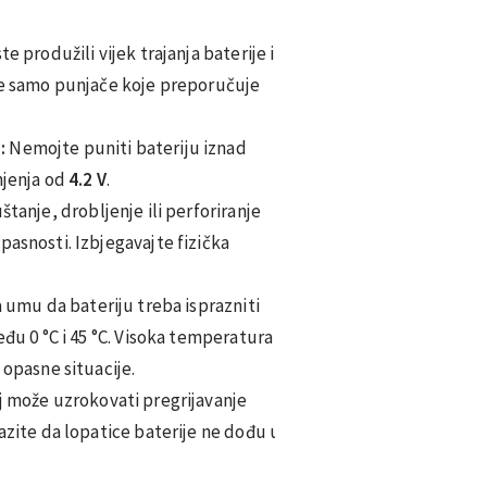
e produžili vijek trajanja baterije i
ite samo punjače koje preporučuje
:
Nemojte puniti bateriju iznad
jenja od
4.2 V
.
štanje, drobljenje ili perforiranje
pasnosti. Izbjegavajte fizička
 umu da bateriju treba isprazniti
eđu 0 °C i 45 °C. Visoka temperatura
 opasne situacije.
j može uzrokovati pregrijavanje
Pazite da lopatice baterije ne dođu u