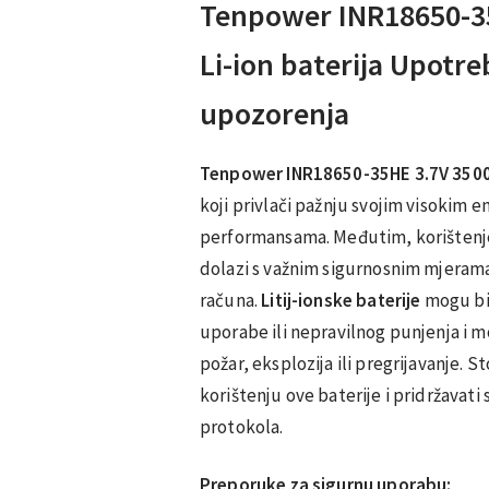
Tenpower INR18650-3
Li-ion baterija Upotre
upozorenja
Tenpower INR18650-35HE 3.7V 3500m
koji privlači pažnju svojim visokim 
performansama. Međutim, korištenje
dolazi s važnim sigurnosnim mjerama
računa.
Litij-ionske baterije
mogu bit
uporabe ili nepravilnog punjenja i mo
požar, eksplozija ili pregrijavanje. S
korištenju ove baterije i pridržavati
protokola.
Preporuke za sigurnu uporabu: