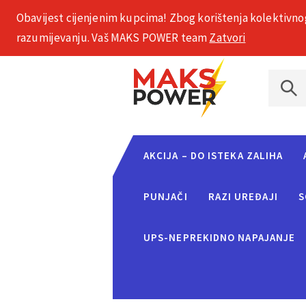
Obavijest cijenjenim kupcima! Zbog korištenja kolektivno
+385 1 2002 575
razumijevanju. Vaš MAKS POWER team
Zatvori
AKCIJA – DO ISTEKA ZALIHA
PUNJAČI
RAZI UREĐAJI
S
UPS-NEPREKIDNO NAPAJANJE