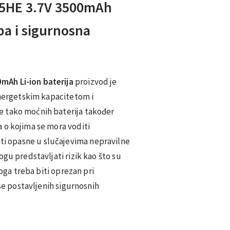
5HE 3.7V 3500mAh
ba i sigurnosna
Ah Li-ion baterija
proizvod je
energetskim kapacitetom i
 tako moćnih baterija također
 o kojima se mora voditi
i opasne u slučajevima nepravilne
gu predstavljati rizik kao što su
toga treba biti oprezan pri
 se postavljenih sigurnosnih