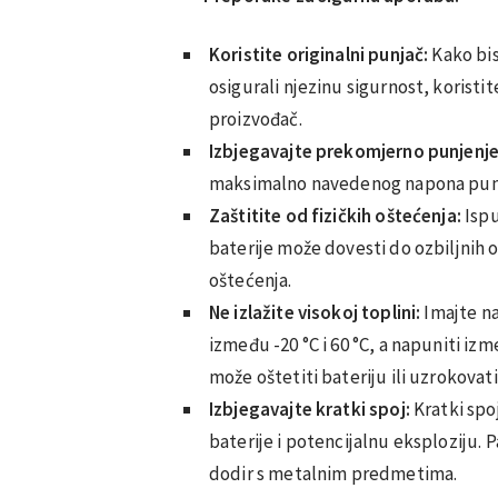
Koristite originalni punjač:
Kako bist
osigurali njezinu sigurnost, korist
proizvođač.
Izbjegavajte prekomjerno punjenje
maksimalno navedenog napona pun
Zaštitite od fizičkih oštećenja:
Ispu
baterije može dovesti do ozbiljnih o
oštećenja.
Ne izlažite visokoj toplini:
Imajte na
između -20 °C i 60 °C, a napuniti izm
može oštetiti bateriju ili uzrokovati
Izbjegavajte kratki spoj:
Kratki spo
baterije i potencijalnu eksploziju. 
dodir s metalnim predmetima.