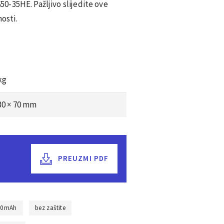
-35HE. Pažljivo slijedite ove
nosti.
kg
 30 × 70 mm
PREUZMI PDF
00mAh
bez zaštite