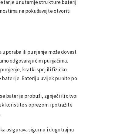
tanje unutarnje strukture baterije
lnostima ne pokušavajte otvoriti
 uporaba ili punjenje može dovesti
 samo odgovarajućim punjačima.
njenje, kratki spoj ili fizičko
baterije. Bateriju uvijek punite pod
se baterija probuši, zgnječi ili otvori,
ek koristite s oprezom i potražite
.
uka osigurava sigurnu i dugotrajnu