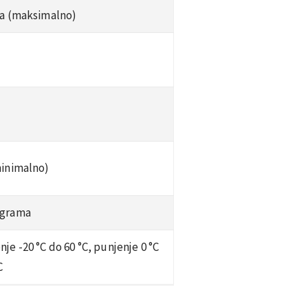
ta (maksimalno)
minimalno)
 grama
nje -20 °C do 60 °C, punjenje 0 °C
C