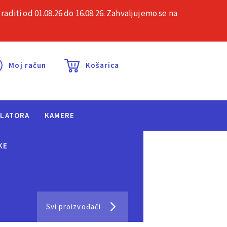
iti od 01.08.26 do 16.08.26. Zahvaljujemo se na
esta pitanja
Kontakt
Moj račun
Košarica
ULATORA
KAMERE
KE
Svi proizvođači