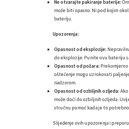
Ne otvarajte pakiranje baterije:
Ome
može biti opasno. Ni pod kojim oko
bateriju.
Upozorenja:
Opasnost od eksplozije:
Nepravilna
do eksplozije. Punite ovu bateriju
Opasnost od požara:
Prekomjerno pu
oštećenje mogu uzrokovati paljenje 
nadzorom.
Opasnost od ozbiljnih ozljeda:
Ako 
može doći do ozbiljnih ozljeda. Uvij
stručnu pomoć kada je to potrebno
Slijeđenje ovih upozorenja i prepor