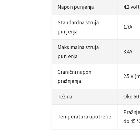
Napon punjenja
4.2 vol
Standardna struja
1.7A
punjenja
Maksimalna struja
3.4A
punjenja
Granični napon
2.5 V (
pražnjenja
Težina
Oko 50
Pražnje
Temperatura upotrebe
do 45 °