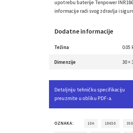
upotrebu baterije Tenpower INR18650
informacije radi svog zdravlja i sigur
Dodatne informacije
Težina
0.05 
Dimenzije
30 ×
Detaljniju tehničku specifikaciju
preuzmite u obliku PDF-a.
OZNAKA:
10A
18650
35